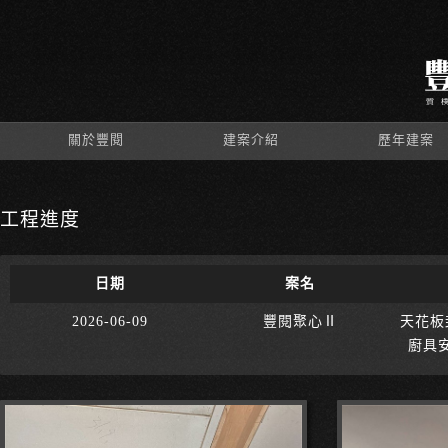
關於豐閱
建案介紹
歷年建案
工程進度
日期
案名
2026-06-09
豐閱聚心Ⅱ
天花板
廚具