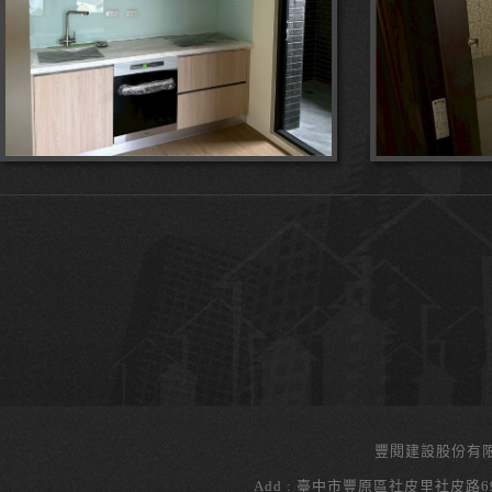
豐閱建設股份有
Add : 臺中市豐原區社皮里社皮路69號 Te